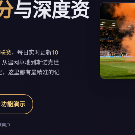
分
与深度资
+联赛
，每日实时更新
10
赛，从温网草地到斯诺克世
化，这里都有最精准的记
看功能演示
跃用户