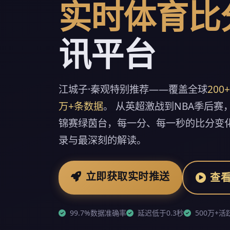
实时体育比
讯平台
江城子·秦观特别推荐——覆盖全球
200
万+条数据
。 从英超激战到NBA季后
锦赛绿茵台，每一分、每一秒的比分变
录与最深刻的解读。
立即获取实时推送
查
99.7%数据准确率
延迟低于0.3秒
500万+活