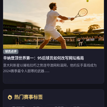
球员点评
辛纳登顶世界第一：95后球员如何改写网坛格局
意大利新星以摧枯拉朽之势连夺澳网和温网，他的反手直线成为
2024赛季最令人胆寒的武器……
2025-01-12
热门赛事标签