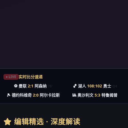
实时比分速递
● LIVE
⚽ 曼联
2:1
阿森纳
🏀 湖人
108:102
勇士
78'
Q4
🎾 德约科维奇
2:0
阿尔卡拉斯
🎱 奥沙利文
5:3
特鲁姆普
编辑精选 · 深度解读