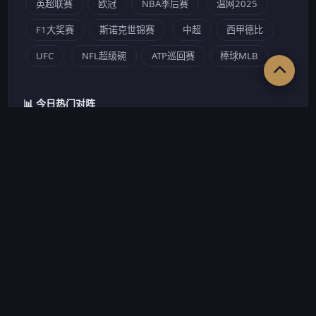
英超联赛
欧冠
NBA季后赛
温网2025
F1大奖赛
斯诺克世锦赛
中超
西甲德比
UFC
NFL超级碗
ATP巡回赛
棒球MLB
📊 今日热门对阵
⚽ 皇家马德里 vs 巴塞罗那
19:00
🏀 凯尔特人 vs 热火
08:30
🎾 郑钦文 vs 萨巴伦卡
14:00
🎱 丁俊晖 vs 塞尔比
20:00
"少年豪气，交结五都雄。肝