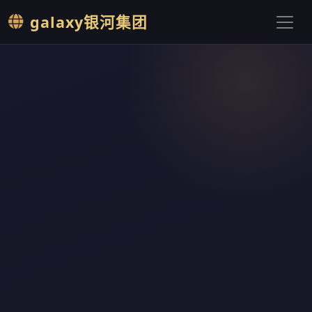
galaxy银河集团