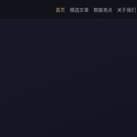
首页
精选文章
数据亮点
关于我们