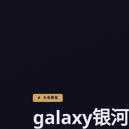
头条聚焦
galaxy银